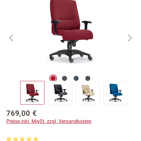
769,00 €
Regulärer Preis:
Preise inkl. MwSt. zzgl. Versandkosten