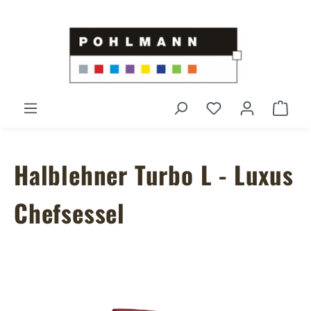
Zum Hauptinhalt springen
Du hast 0 Produ
Ware
Halblehner Turbo L - Luxus
Chefsessel
Bildergalerie überspringen