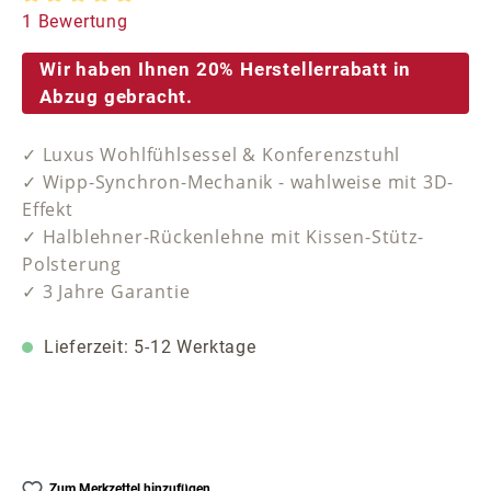
Durchschnittliche Bewertung von 5 von 5 Sternen
1 Bewertung
Wir haben Ihnen 20% Herstellerrabatt in
Abzug gebracht.
✓ Luxus Wohlfühlsessel & Konferenzstuhl
✓ Wipp-Synchron-Mechanik - wahlweise mit 3D-
Effekt
✓ Halblehner-Rückenlehne mit Kissen-Stütz-
Polsterung
✓ 3 Jahre Garantie
Lieferzeit: 5-12 Werktage
Zum Merkzettel hinzufügen