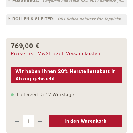
FUSSKREUZ:
Polyamid Fußkreuz RAL 9011 schwarz [44]
ROLLEN & GLEITER:
DR1 Rollen schwarz für Teppichböden [10]
769,00 €
Regulärer Preis:
Preise inkl. MwSt. zzgl. Versandkosten
Wir haben Ihnen 20% Herstellerrabatt in
Abzug gebracht.
Lieferzeit: 5-12 Werktage
Produkt Anzahl: Gib den gewünschten We
In den Warenkorb