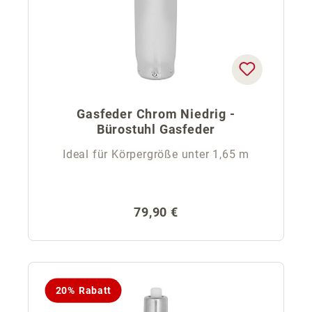
Gasfeder Chrom Niedrig -
Bürostuhl Gasfeder
Ideal für Körpergröße unter 1,65 m
Regulärer Preis:
79,90 €
20% Rabatt