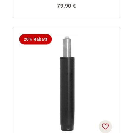
Regulärer Preis:
79,90 €
20% Rabatt