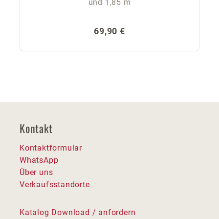
und 1,85 m
Regulärer Preis:
69,90 €
Kontakt
Kontaktformular
WhatsApp
Über uns
Verkaufsstandorte
Katalog Download / anfordern