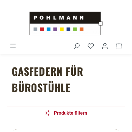
Zum Hauptinhalt springen
Du hast 0 Produ
Ware
GASFEDERN FÜR
BÜROSTÜHLE
Produkte filtern