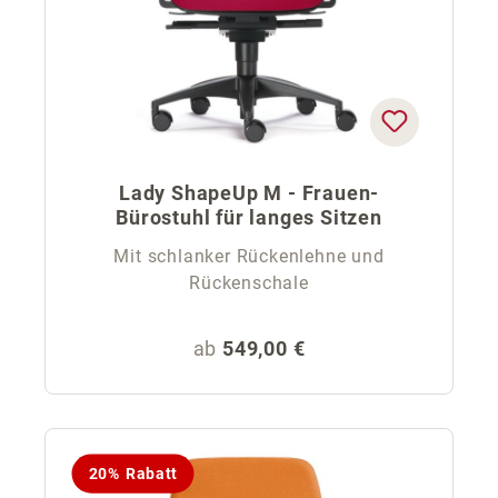
Lady ShapeUp M - Frauen-
Bürostuhl für langes Sitzen
Mit schlanker Rückenlehne und
Rückenschale
Regulärer Preis:
ab
549,00 €
20% Rabatt