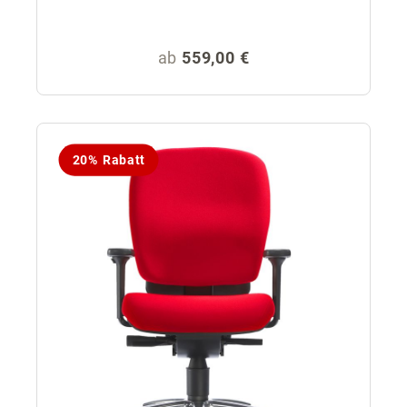
Regulärer Preis:
ab
559,00 €
20% Rabatt