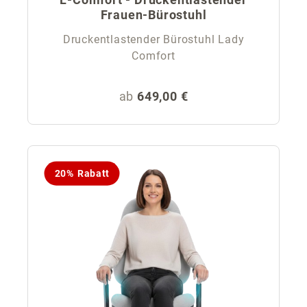
Frauen-Bürostuhl
Druckentlastender Bürostuhl Lady
Comfort
Regulärer Preis:
ab
649,00 €
20% Rabatt