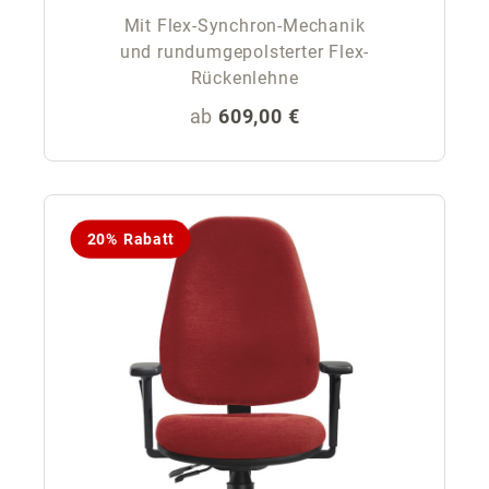
Mit Flex-Synchron-Mechanik
und rundumgepolsterter Flex-
Rückenlehne
Regulärer Preis:
ab
609,00 €
20% Rabatt