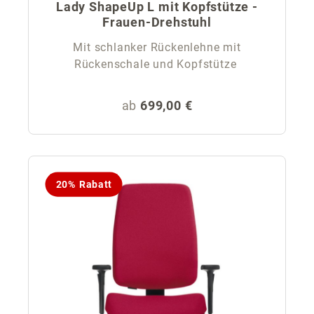
Lady ShapeUp L mit Kopfstütze -
Frauen-Drehstuhl
Mit schlanker Rückenlehne mit
Rückenschale und Kopfstütze
Regulärer Preis:
ab
699,00 €
20% Rabatt