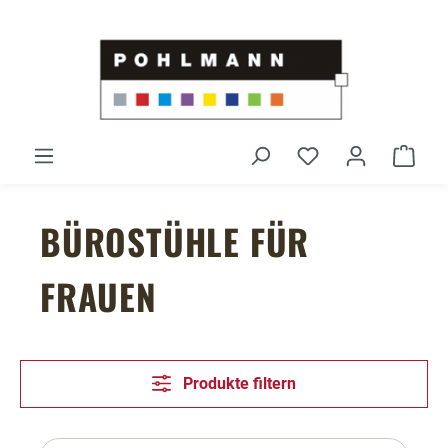
Zum Hauptinhalt springen
Du hast 0 Produ
Ware
BÜROSTÜHLE FÜR
FRAUEN
Produkte filtern