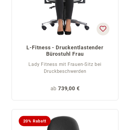
L-Fitness - Druckentlastender
Bürostuhl Frau
Lady Fitness mit Frauen-Sitz bei
Druckbeschwerden
Regulärer Preis:
ab
739,00 €
20% Rabatt