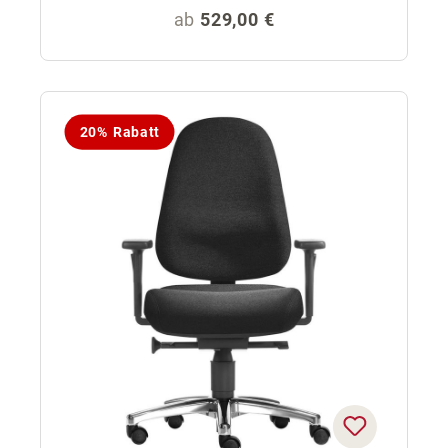
Regulärer Preis:
ab
529,00 €
20% Rabatt