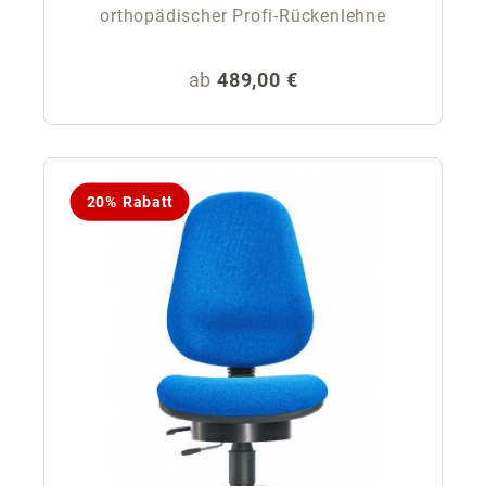
orthopädischer Profi-Rückenlehne
Regulärer Preis:
ab
489,00 €
20% Rabatt