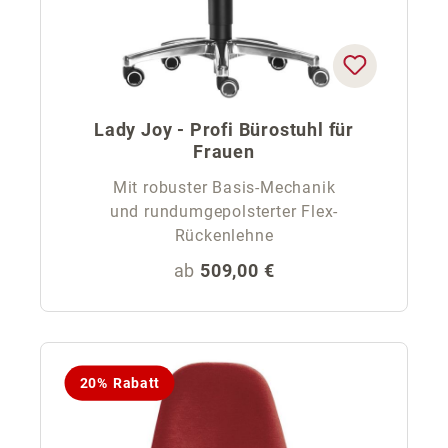
Lady Joy - Profi Bürostuhl für
Frauen
Mit robuster Basis-Mechanik
und rundumgepolsterter Flex-
Rückenlehne
Regulärer Preis:
ab
509,00 €
20% Rabatt