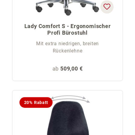
Lady Comfort S - Ergonomischer
Profi Bürostuhl
Mit extra niedrigen, breiten
Rückenlehne
Regulärer Preis:
ab
509,00 €
20% Rabatt