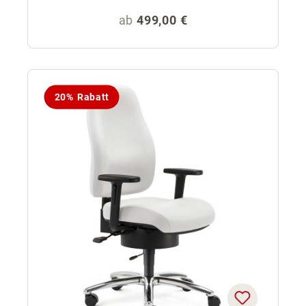
Regulärer Preis:
ab
499,00 €
20% Rabatt