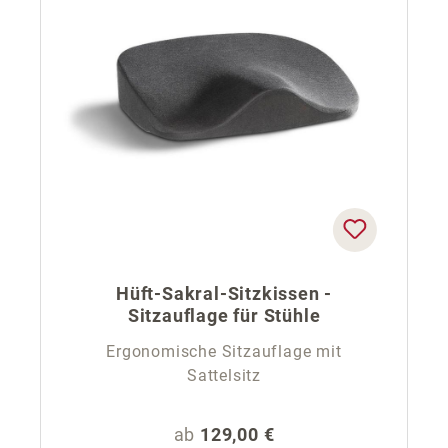
Hüft-Sakral-Sitzkissen -
Sitzauflage für Stühle
Ergonomische Sitzauflage mit
Sattelsitz
Regulärer Preis:
ab
129,00 €