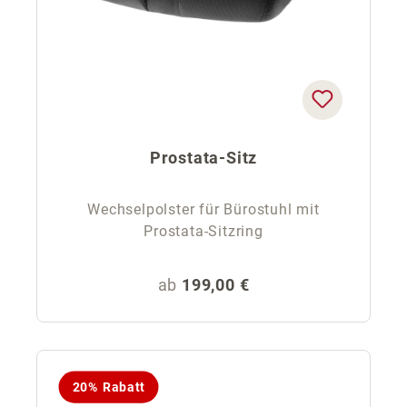
Prostata-Sitz
Wechselpolster für Bürostuhl mit
Prostata-Sitzring
Regulärer Preis:
ab
199,00 €
20% Rabatt