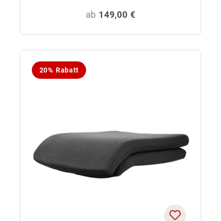
Regulärer Preis:
ab
149,00 €
20% Rabatt