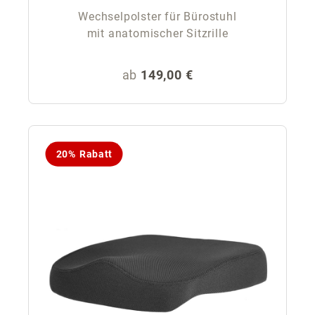
Wechselpolster für Bürostuhl
mit anatomischer Sitzrille
Regulärer Preis:
ab
149,00 €
20% Rabatt