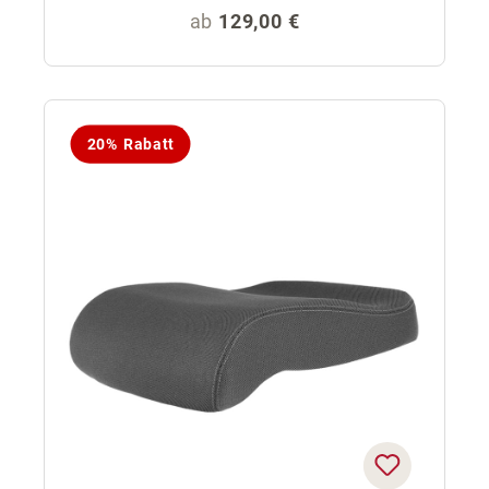
Regulärer Preis:
ab
129,00 €
20% Rabatt