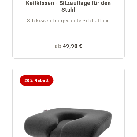
Keilkissen - Sitzauflage für den
Stuhl
Sitzkissen für gesunde Sitzhaltung
Regulärer Preis:
ab
49,90 €
20% Rabatt