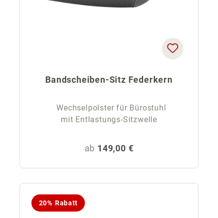
Bandscheiben-Sitz Federkern
Wechselpolster für Bürostuhl
mit Entlastungs-Sitzwelle
Regulärer Preis:
ab
149,00 €
20% Rabatt