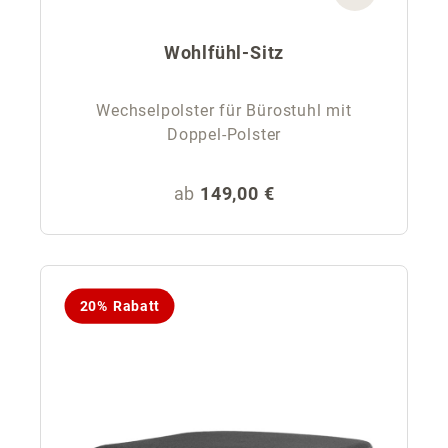
Wohlfühl-Sitz
Wechselpolster für Bürostuhl mit
Doppel-Polster
Regulärer Preis:
ab
149,00 €
20% Rabatt