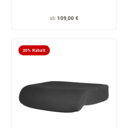
Regulärer Preis:
ab
109,00 €
20% Rabatt