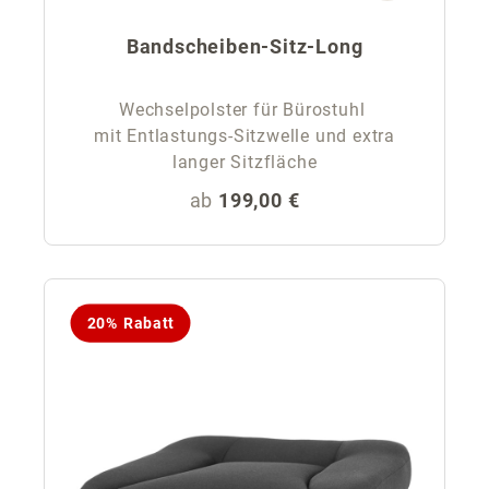
Bandscheiben-Sitz-Long
Wechselpolster für Bürostuhl
mit Entlastungs-Sitzwelle und extra
langer Sitzfläche
Regulärer Preis:
ab
199,00 €
20% Rabatt