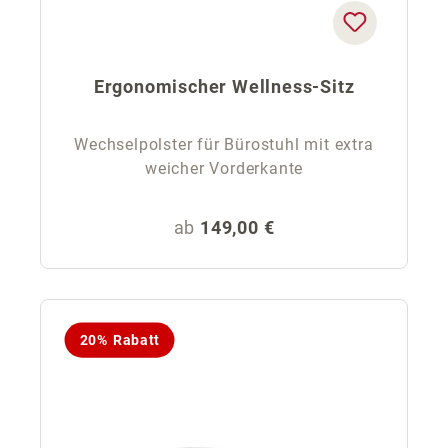
Ergonomischer Wellness-Sitz
Wechselpolster für Bürostuhl mit extra
weicher Vorderkante
Regulärer Preis:
ab
149,00 €
20% Rabatt