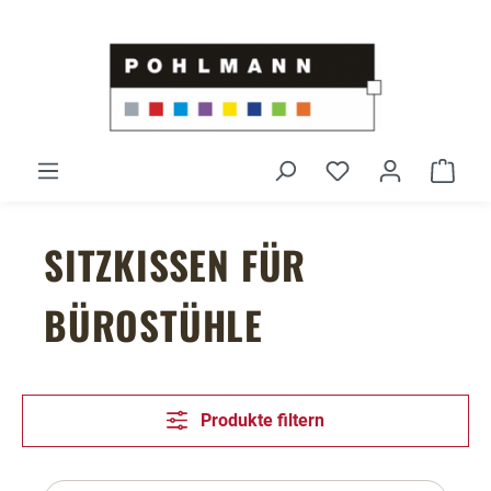
Zum Hauptinhalt springen
Du hast 0 Produ
Ware
SITZKISSEN FÜR
BÜROSTÜHLE
Produkte filtern