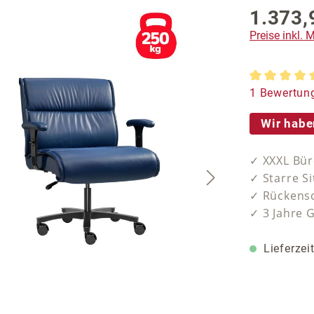
1.373,
Preise inkl.
Durchschnit
1 Bewertun
Wir habe
✓ XXXL Bür
✓ Starre Si
✓ Rückensc
✓ 3 Jahre 
Lieferzei