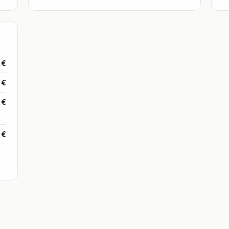
 €
 €
 €
 €