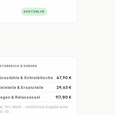
KOSTENLOS
STERREICH & EUROPA
ürostühle & Schreibtische
47,90 €
leinteile & Ersatzteile
29,63 €
iegen & Relaxsessel
117,80 €
nkl. 19% MwSt. – entfällt bei Angabe einer
St.-ID.