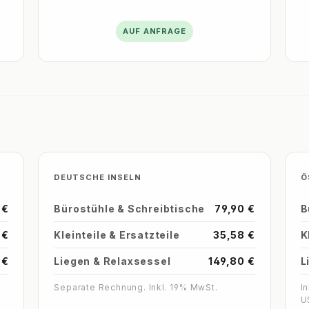
AUF ANFRAGE
DEUTSCHE INSELN
Ö
 €
Bürostühle & Schreibtische
79,90 €
B
 €
Kleinteile & Ersatzteile
35,58 €
K
 €
Liegen & Relaxsessel
149,80 €
L
Separate Rechnung. Inkl. 19% MwSt.
I
U