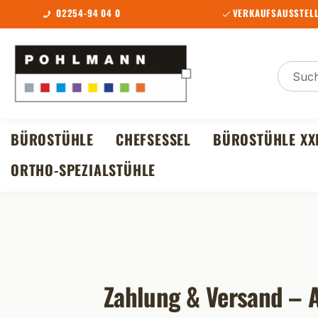
02254-94 04 0
VERKAUFSAUSSTELL
m Hauptinhalt springen
Zur Suche springen
Zur Hauptnavigation springen
BÜROSTÜHLE
CHEFSESSEL
BÜROSTÜHLE XX
ORTHO-SPEZIALSTÜHLE
Zahlung & Versand – A