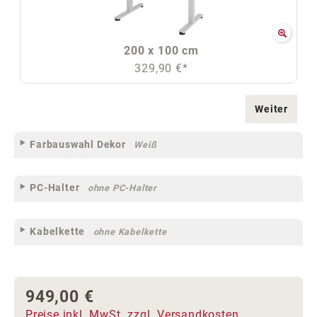
200 x 100 cm
329,90 €*
Weiter
Farbauswahl Dekor
Weiß
PC-Halter
ohne PC-Halter
Kabelkette
ohne Kabelkette
949,00 €
Regulärer Preis:
Preise inkl. MwSt. zzgl. Versandkosten