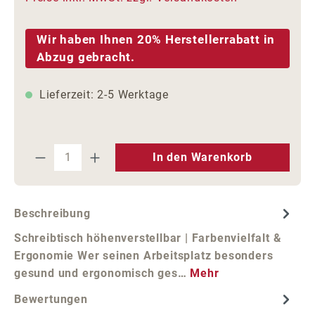
Wir haben Ihnen 20% Herstellerrabatt in
Abzug gebracht.
Lieferzeit: 2-5 Werktage
Produkt Anzahl: Gib den gewünschten We
In den Warenkorb
Beschreibung
Schreibtisch höhenverstellbar | Farbenvielfalt &
Ergonomie Wer seinen Arbeitsplatz besonders
gesund und ergonomisch ges…
Mehr
Bewertungen