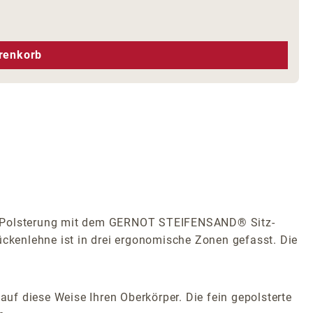
hen um die Anzahl zu erhöhen oder zu r
renkorb
rt-Polsterung mit dem GERNOT STEIFENSAND® Sitz-
ückenlehne ist in drei ergonomische Zonen gefasst. Die
auf diese Weise Ihren Oberkörper. Die fein gepolsterte