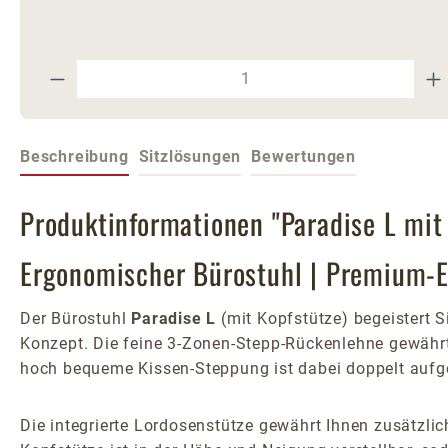
Produkt Anzahl: Gib den gewünschte
Beschreibung
Sitzlösungen
Bewertungen
Produktinformationen "Paradise L mit 
Ergonomischer Bürostuhl | Premium-E
Der Bürostuhl
Paradise L
(mit Kopfstütze) begeistert
Konzept. Die feine 3-Zonen-Stepp-Rückenlehne gewährt 
hoch bequeme Kissen-Steppung ist dabei doppelt aufge
Die integrierte Lordosenstütze gewährt Ihnen zusätzlic