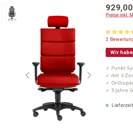
929,00
Regulärer P
Preise inkl.
Durchschnit
2 Bewertun
Wir habe
✓ Punkt-Sy
✓ mit 3-Zo
✓ Orthopäd
✓ 3 Jahre 
Lieferzei