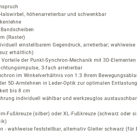
anspruch
 Halswirbel, höhenarretierbar und schwenkbar
ckenlehne
er Bandscheiben
cm (Raster)
viduell einstellbarem Gegendruck, arretierbar; wahlweise 
uz erhältlich)
Vorteile der Punkt-Synchron-Mechanik mit 3D-Elementen fü
ichtungsimpulse, 3-fach arretierbar
nchron im Winkelverhältnis von 1:3 Ihrem Bewegungsabla
der 5D-Armlehnen in Leder-Optik zur optimalen Entlastung
keit bis 8 cm
ührung individuell wählbar und werkzeuglos austauschbar
-Fußkreuze (silber) oder XL-Fußkreuze (schwarz oder si
ik)
n - wahlweise feststellbar, alternativ Gleiter schwarz (f