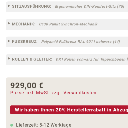
SITZAUSFÜHRUNG:
Ergonomischer DIN-Komfort-Sitz [75]
MECHANIK:
C130 Punkt Synchron-Mechanik
FUSSKREUZ:
Polyamid Fußkreuz RAL 9011 schwarz [44]
ROLLEN & GLEITER:
DR1 Rollen schwarz für Teppichböden [
929,00 €
Regulärer Preis:
Preise inkl. MwSt. zzgl. Versandkosten
Wir haben Ihnen 20% Herstellerrabatt in Abzug
Lieferzeit: 5-12 Werktage