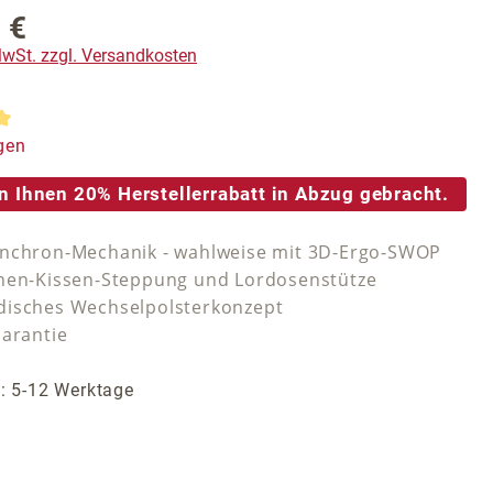
 €
reis:
 MwSt. zzgl. Versandkosten
tliche Bewertung von 5 von 5 Sternen
gen
n Ihnen 20% Herstellerrabatt in Abzug gebracht.
nchron-Mechanik - wahlweise mit 3D-Ergo-SWOP
nen-Kissen-Steppung und Lordosenstütze
isches Wechselpolsterkonzept
Garantie
t: 5-12 Werktage