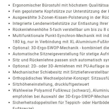
Ergonomischer Bürostuhl mit höchstem Qualitäts
Fein gepolsterte Kopfstütze zur Unterstützung der
Ausgewählte 3-Zonen-Kissen-Polsterung in der Rü
Integrierte Lendenwirbelstütze zur Entlastung Ihr
Rückenlehnenhöhe 5-fach verstellbar um bis zu 8 
Multifunktionale Punkt-Synchron-Mechanik mit indi
180 kg, nur in Verbindung mit XL-Aluminium-Fußkre
Optional: 3D-Ergo-SWOP-Mechanik - kombiniert die 
Automatische Sitzneigeverstellung für stetige Aufr
Sitz und Rückenlehne passen sich automatisch sy
Optional: 2D- oder 3D-Armlehnen mit PU-Auflage o
Mechanischer Schiebesitz mit Sitztiefenverstellbar
Orthopädisches Wechselpolster-Konzept: Sitzausf
Sitzhöheneinstellung, druckluftgesteuert
Wahlweise Polyamid Fußkreuz (schwarz), Aluminium
empfohlen bei Auswahl der 3D-Ergo-SWOP-Mechan
Sicherheitsdoppelrollen für Teppich- oder Hartböde
Fußkreuze)