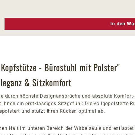
n Wert ein oder benutze die Schaltfläc
In den Wa
Kopfstütze - Bürostuhl mit Polster"
leganz & Sitzkomfort
 Sie durch höchste Designansprüche und absolute Komfo
Ihnen ein erstklassiges Sitzgefühl: Die vollgepolsterte R
polstert und stützt Ihren Rücken optimal ab.
hen Halt im unteren Bereich der Wirbelsäule und entlastet 