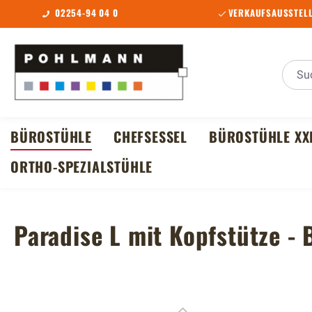
02254-94 04 0
VERKAUFSAUSSTELL
m Hauptinhalt springen
Zur Suche springen
Zur Hauptnavigation springen
BÜROSTÜHLE
CHEFSESSEL
BÜROSTÜHLE XX
ORTHO-SPEZIALSTÜHLE
Paradise L mit Kopfstütze - 