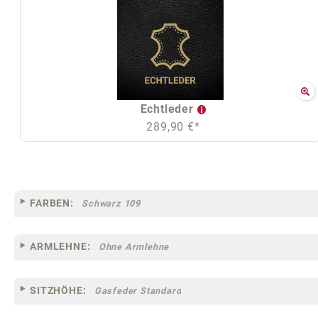
Echtleder
289,90 €*
FARBEN:
Schwarz 109
ARMLEHNE:
Ohne Armlehne
SITZHÖHE:
Gasfeder Standard