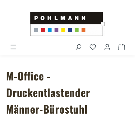
Zum Hauptinhalt springen
Du hast 0 Produ
Ware
M-Office -
Druckentlastender
Männer-Bürostuhl