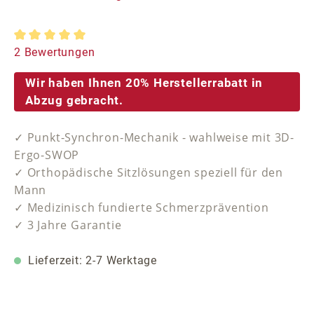
Durchschnittliche Bewertung von 5 von 5 Sternen
2 Bewertungen
Wir haben Ihnen 20% Herstellerrabatt in
Abzug gebracht.
✓ Punkt-Synchron-Mechanik - wahlweise mit 3D-
Ergo-SWOP
✓ Orthopädische Sitzlösungen speziell für den
Mann
✓ Medizinisch fundierte Schmerzprävention
✓ 3 Jahre Garantie
Lieferzeit: 2-7 Werktage