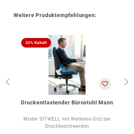
Produktgalerie überspringen
Weitere Produktempfehlungen:
20% Rabatt
Druckentlastender Bürostuhl Mann
Mister SITWELL mit Wellness-Sitz bei
Druckbeschwerden