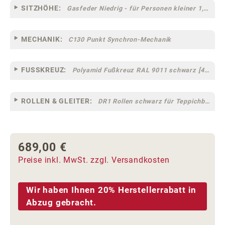
SITZHÖHE:
Gasfeder Niedrig - für Personen kleiner 1,60 m
MECHANIK:
C130 Punkt Synchron-Mechanik
FUSSKREUZ:
Polyamid Fußkreuz RAL 9011 schwarz [44]
ROLLEN & GLEITER:
DR1 Rollen schwarz für Teppichböden [10]
689,00 €
Regulärer Preis:
Preise inkl. MwSt. zzgl. Versandkosten
Wir haben Ihnen 20% Herstellerrabatt in
Abzug gebracht.