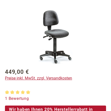
Bildergalerie überspringen
449,00 €
Regulärer Preis:
Preise inkl. MwSt. zzgl. Versandkosten
Durchschnittliche Bewertung von 5 von 5 Sternen
1 Bewertung
Wir haben Ihnen 20% Herstellerrabatt in