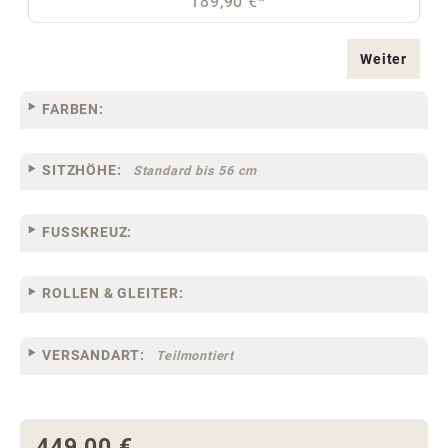
189,90 €*
Weiter
FARBEN:
SITZHÖHE:
Standard bis 56 cm
FUSSKREUZ:
ROLLEN & GLEITER:
VERSANDART:
Teilmontiert
449,00 €
Regulärer Preis: