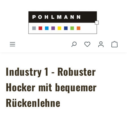
Zum Hauptinhalt springen
Du hast 0 Produ
Ware
Industry 1 - Robuster
Hocker mit bequemer
Rückenlehne