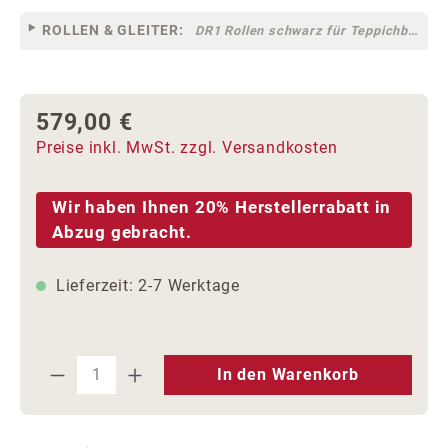
ROLLEN & GLEITER:
DR1 Rollen schwarz für Teppichböden [10]
579,00 €
Regulärer Preis:
Preise inkl. MwSt. zzgl. Versandkosten
Wir haben Ihnen 20% Herstellerrabatt in
Abzug gebracht.
Lieferzeit: 2-7 Werktage
Produkt Anzahl: Gib den gewünschten We
In den Warenkorb