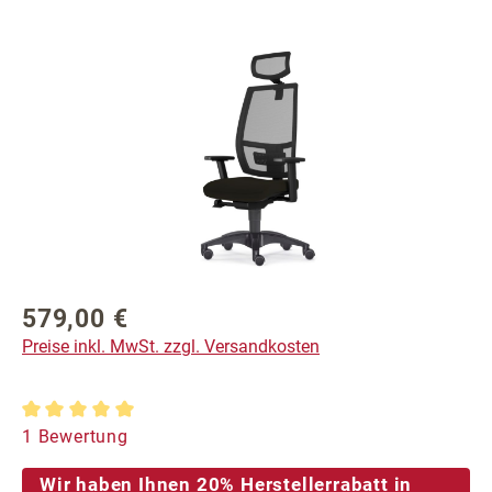
Bildergalerie überspringen
579,00 €
Regulärer Preis:
Preise inkl. MwSt. zzgl. Versandkosten
Durchschnittliche Bewertung von 5 von 5 Sternen
1 Bewertung
Wir haben Ihnen 20% Herstellerrabatt in