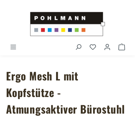
Zum Hauptinhalt springen
Du hast 0 Produ
Ware
Ergo Mesh L mit
Kopfstütze -
Atmungsaktiver Bürostuhl